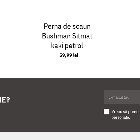
Perna de scaun
Bushman Sitmat
kaki petrol
59,99 lei
IE?
Vreau să primesc
personale
.