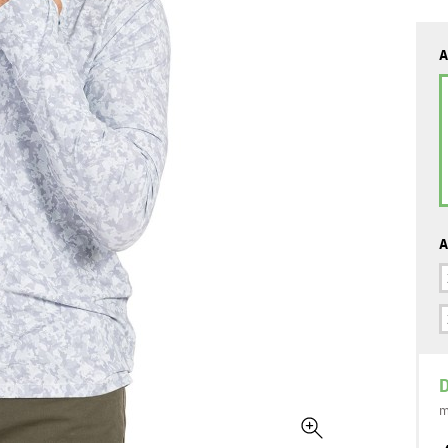
A
A
D
m