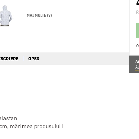
R
MAI MULTE (7)
O
ESCRIERE
GPSR
Ai
Au
elastan
cm, mărimea produsului L