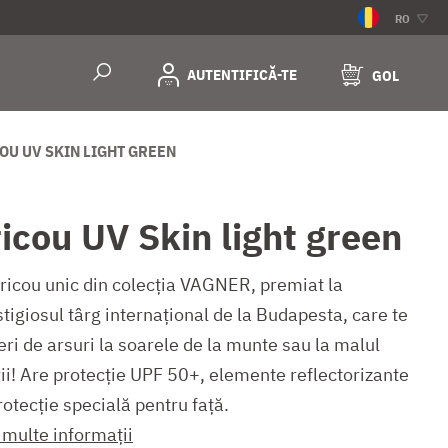
RO
AUTENTIFICĂ-TE
GOL
OU UV SKIN LIGHT GREEN
ricou UV Skin light green
tricou unic din colecția VAGNER, premiat la
tigiosul târg internațional de la Budapesta, care te
eri de arsuri la soarele de la munte sau la malul
ii! Are protecție UPF 50+, elemente reflectorizante
rotecție specială pentru față.
 multe informații