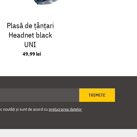
Plasă de țânțari
Șapcă Wor
Headnet black
UN
UNI
119,99
49,99 lei
TRIMITE
 noutăți și sunt de acord cu
prelucrarea datelor