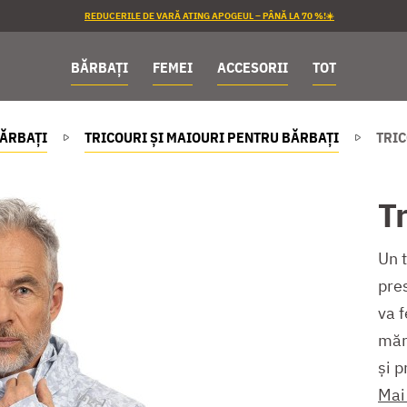
REDUCERILE DE VARĂ ATING APOGEUL – PÂNĂ LA 70 %!☀️
BĂRBAȚI
FEMEI
ACCESORII
TOT
ĂRBAȚI
TRICOURI ȘI MAIOURI PENTRU BĂRBAȚI
TRIC
T
Un 
pres
va f
măr
și p
Mai