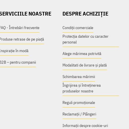
SERVICIILE NOASTRE
DESPRE ACHIZIȚIE
FAQ - Întrebări frecvente
Condiții comerciale
Protecția datelor cu caracter
Produse retrase de pe piață
personal
Inspirație în modă
Alege mărimea potrivită
B2B – pentru companii
Modalitati de livrare și plată
Schimbarea mărimii
Îngrijirea și întreținerea
produselor noastre
Reguli promoționale
Reclamații / Plângeri
Informații despre cookie-uri