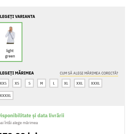
LEGEȚI VARIANTA
light
green
LEGEȚI MĂRIMEA
CUM SĂ ALEGI MĂRIMEA CORECTĂ?
XXS
XS
S
M
L
XL
XXL
XXXL
XXXXL
isponibilitate și data livrării
ai întâi alege mărimea