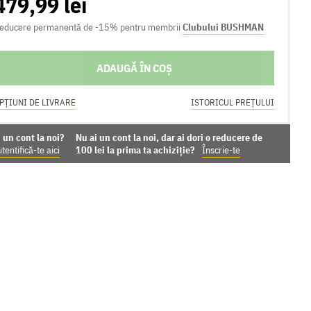
479,99 lei
educere permanentă de -15% pentru membrii
Clubului BUSHMAN
ADAUGĂ ÎN COȘ
PȚIUNI DE LIVRARE
ISTORICUL PREȚULUI
 un cont la noi?
Nu ai un cont la noi, dar ai dori o reducere de
tentifică-te aici
100 lei la prima ta achiziție?
Înscrie-te