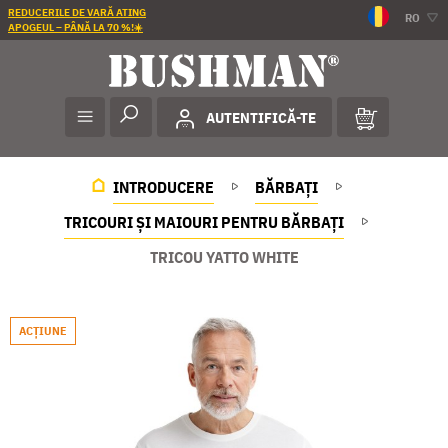
REDUCERILE DE VARĂ ATING
RO
APOGEUL – PÂNĂ LA 70 %!☀️
AUTENTIFICĂ-TE
INTRODUCERE
BĂRBAȚI
TRICOURI ȘI MAIOURI PENTRU BĂRBAȚI
TRICOU YATTO WHITE
ACŢIUNE