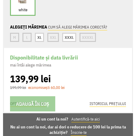
white
ALEGEȚI MĂRIMEA
CUM SĂ ALEGI MĂRIMEA CORECTĂ?
M
L
XL
XXL
XXXL
XXXXL
Disponibilitate și data livrării
mai întâi alege mărimea
139,99 lei
199,99 lei
economisești 60,00 lei
ADAUGĂ ÎN COȘ
OPȚIUNI DE LIVRARE
ISTORICUL PREȚULUI
Ai un cont la noi?
Autentifică-te aici
Nu ai un cont la noi, dar ai dori o reducere de 100 lei la prima ta
achiziție?
Înscrie-te