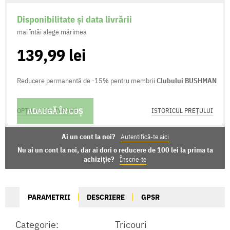
Disponibilitate și data livrării
mai întâi alege mărimea
139,99 lei
Reducere permanentă de -15% pentru membrii
Clubului BUSHMAN
ADAUGĂ ÎN COȘ
OPȚIUNI DE LIVRARE
ISTORICUL PREȚULUI
Ai un cont la noi?
Autentifică-te aici
Nu ai un cont la noi, dar ai dori o reducere de 100 lei la prima ta
achiziție?
Înscrie-te
PARAMETRII
DESCRIERE
GPSR
Categorie:
Tricouri