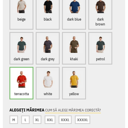
beige
black
dark blue
dark
brown
dark green
dark grey
khaki
petrol
terracotta
white
yellow
ALEGEȚI MĂRIMEA
CUM SĂ ALEGI MĂRIMEA CORECTĂ?
M
L
XL
XXL
XXXL
XXXXL