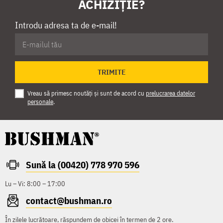
ACHIZIȚIE?
Introdu adresa ta de e-mail!
TRIMITE
Vreau să primesc noutăți și sunt de acord cu
prelucrarea datelor
personale
.
Sună la (00420) 778 970 596
Lu – Vi: 8:00 – 17:00
contact@bushman.ro
În zilele lucrătoare, răspundem de obicei în termen de 2 ore.