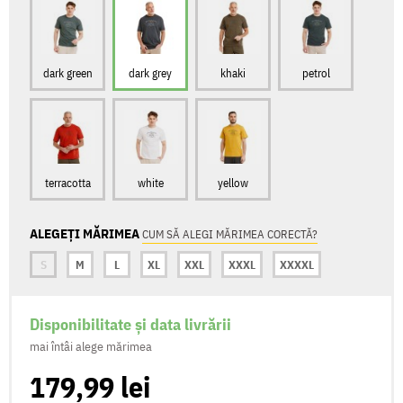
dark green
dark grey
khaki
petrol
terracotta
white
yellow
ALEGEȚI MĂRIMEA
CUM SĂ ALEGI MĂRIMEA CORECTĂ?
S
M
L
XL
XXL
XXXL
XXXXL
Disponibilitate și data livrării
mai întâi alege mărimea
179,99 lei