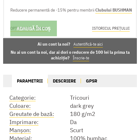
Reducere permanentă de -15% pentru membrii
Clubului BUSHMAN
ADAUGĂ ÎN COȘ
OPȚIUNI DE LIVRARE
ISTORICUL PREȚULUI
Ai un cont la noi?
Autentifică-te aici
Nu ai un cont la noi, dar ai dori o reducere de 100 lei la prima ta
achiziție?
Înscrie-te
PARAMETRII
DESCRIERE
GPSR
Categorie:
Tricouri
Culoare:
dark grey
Greutate de bază:
180 g/m2
Imprimare:
Da
Manşon:
Scurt
Material:
100% bumbac